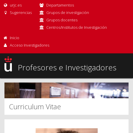
urjc.es
Departamentos
Sugerencias
Grupos de investigación
Grupos docentes
Centros/Institutos de Investigación
Inicio
Acceso Investigadores
Profesores e Investigadores
Curriculum Vitae