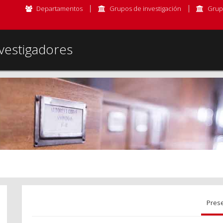
Departamentos
Grupos de investigación
Grup
vestigadores
Pres