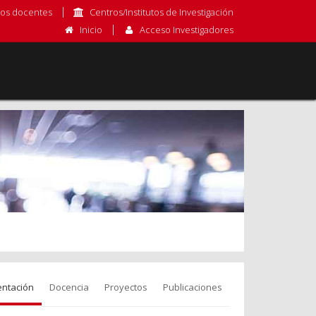
os docentes
Centros/Institutos de Investigación
Inicio
Acceso Investigadores
entación
Docencia
Proyectos
Publicaciones