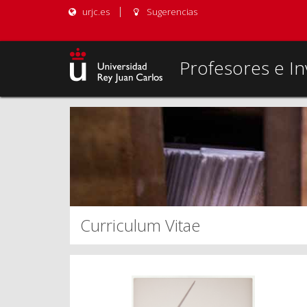
urjc.es
Sugerencias
Profesores e In
Curriculum Vitae