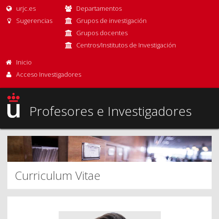
urjc.es
Departamentos
Sugerencias
Grupos de investigación
Grupos docentes
Centros/Institutos de Investigación
Inicio
Acceso Investigadores
Profesores e Investigadores
Curriculum Vitae