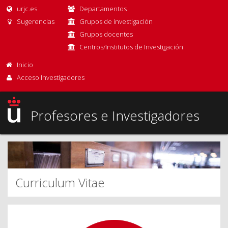
urjc.es
Departamentos
Sugerencias
Grupos de investigación
Grupos docentes
Centros/Institutos de Investigación
Inicio
Acceso Investigadores
Profesores e Investigadores
Curriculum Vitae