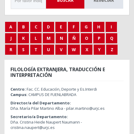
BUSCAR
REINICIAR
A
B
C
D
E
F
G
H
I
J
K
L
M
N
Ñ
O
P
Q
R
S
T
U
V
W
X
Y
Z
FILOLOGÍA EXTRANJERA, TRADUCCIÓN E
INTERPRETACIÓN
Centro:
Fac. CC. Educación, Deporte y Es.Interdi
Campus:
CAMPUS DE FUENLABRADA
Director/a del Departamento:
Dña. María Pilar Martino Alba - pilar.martino@urjc.es
Secretario/a Departamento:
Dña. Cristina Heide Naupert Naumann -
cristina.naupert@urjc.es