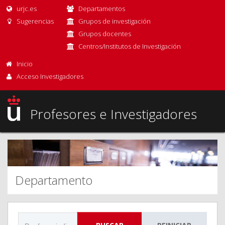
urjc.es
Departamentos
Sugerencias
Grupos de investigación
Grupos docentes
Centros/Institutos de Investigación
Inicio
Acceso Investigadores
Profesores e Investigadores
Departamento