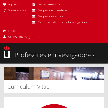
urjc.es
Departamentos
Sugerencias
Grupos de investigación
Grupos docentes
Centros/Institutos de Investigación
Inicio
Acceso Investigadores
Profesores e Investigadores
Curriculum Vitae