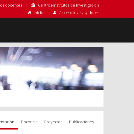
os docentes
Centros/Institutos de Investigación
Inicio
Acceso Investigadores
entación
Docencia
Proyectos
Publicaciones