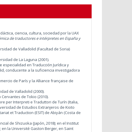
áctica, ciencia, cultura, sociedad por la UAX
mica de traductores e intérpretes en España y
rsidad de Valladolid (Facultad de Soria)
ersidad de La Laguna (2001).
e especialidad en Traducción Jurídica y
id, conducente a la suficiencia investigadora
ercio de París y la Alliance française de
idad de Valladolid (2000).
o Cervantes de Tokio (2010).
er Interpreti e Traduttori de Turín (Italia,
iversidad de Estudios Extranjeros de Kioto
tariat et Traduction (ESIT) de Abiyán (Costa de
incial de Shizuoka
(Japón, 2018); en el Institut
; en la Université Gaston Berger, en Saint