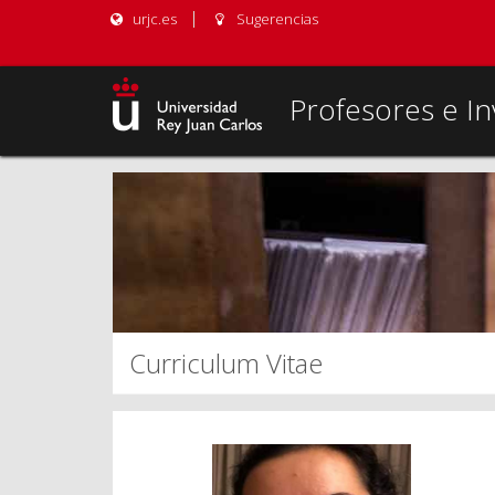
urjc.es
Sugerencias
Profesores e In
Curriculum Vitae