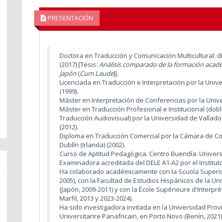
PRESENTACIÓN
Doctora en Traducción y Comunicación Multicultural: did
(2017)
[Tesis:
Análisis comparado de la formación acadé
Japón
(
Cum Laude
)].
Licenciada en Traducción e Interpretación por la Unive
(1999).
Máster en Interpretación de Conferencias por la Univ
Máster en Traducción Profesional e Institucional (dobl
Traducción Audiovisual) por la Universidad de Valladol
(2012).
Diploma en Traducción Comercial por la Cámara de Com
Dublín (Irlanda) (2002).
Curso de Aptitud Pedagógica. Centro Buendía. Univers
Examinadora acreditada del DELE A1-A2 por el Institut
Ha colaborado académicamente con la Scuola Superiore p
2005), con la Facultad de Estudios Hispánicos de la Un
(Japón, 2009-2011) y con la École Supérieure d'Interpré
Marfil, 2013 y 2023-2024).
Ha sido investigadora invitada en la Universidad Prov
Universitarire Panafricain, en Porto Novo (Benín, 2021)