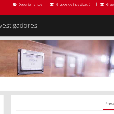
Departamentos
Grupos de investigación
Grup
vestigadores
Pres