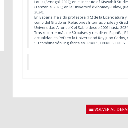
Louis (Senegal, 2022); en el Institute of Kiswahili Stud
(Tanzania, 2023); en la Université d'Abomey-Calavi, (Be
2024).
En España, ha sido profesora (TC) de la Licenciatura y
como del Grado en Relaciones Internacionales y Gra
Universidad Alfonso X el Sabio desde 2005 hasta 2024,
Tras recorrer más de 50 países y residir en España, Bélg
actualidad es PAD en la Universidad Rey Juan Carlos, 
Su combinación lingüística es FR<>ES, EN<>ES, IT>ES.
VOLVER AL DEP