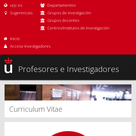
urjc.es
Departamentos
Sugerencias
Grupos de investigación
Grupos docentes
Centros/Institutos de Investigación
Inicio
Acceso Investigadores
Profesores e Investigadores
Curriculum Vitae