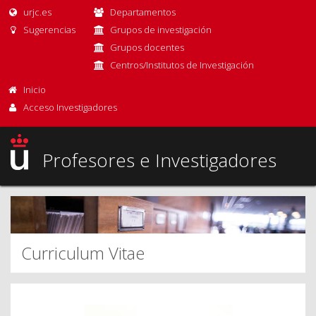
urjc.es
Departamentos
Sugerencias
Grupos de investigación
Grupos docentes
Centros/Institutos de Investigación
Inicio
Acceso Investigadores
Profesores e Investigadores
Curriculum Vitae