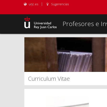
urjc.es
Sugerencias
Profesores e In
Curriculum Vitae