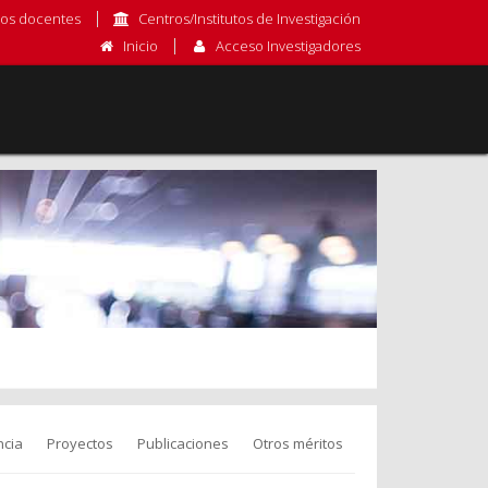
os docentes
Centros/Institutos de Investigación
Inicio
Acceso Investigadores
cia
Proyectos
Publicaciones
Otros méritos