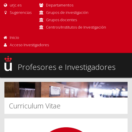
urjc.es
Departamentos
Sugerencias
Grupos de investigación
Grupos docentes
Centros/Institutos de Investigación
Inicio
Acceso Investigadores
Profesores e Investigadores
Curriculum Vitae