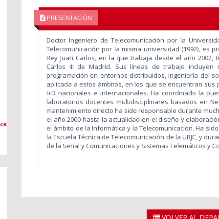
PRESENTACIÓN
Doctor Ingeniero de Telecomunicación por la Universid
Telecomunicación por la misma universidad (1992), es pr
Rey Juan Carlos, en la que trabaja desde el año 2002, t
Carlos III de Madrid. Sus líneas de trabajo incluyen
programación en entornos distribuidos, ingeniería del so
aplicada a estos ámbitos, en los que se encuentran sus p
I+D nacionales e internacionales. Ha coordinado la pu
laboratorios docentes multidisciplinares basados en 
mantenimiento directo ha sido responsable durante muc
el año 2000 hasta la actualidad en el diseño y elaboraci
ica
el ámbito de la Informática y la Telecomunicación. Ha sid
la Escuela Técnica de Telecomunicación de la URJC, y dur
de la Señal y Comunicaciones y Sistemas Telemáticos y C
VOLVER AL DEP