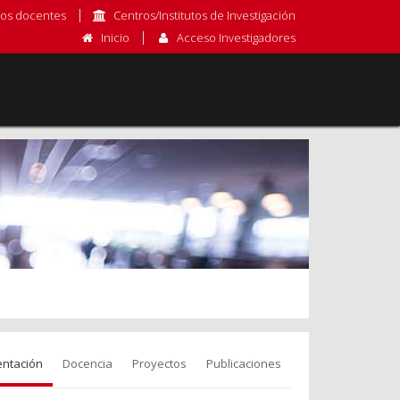
os docentes
Centros/Institutos de Investigación
Inicio
Acceso Investigadores
entación
Docencia
Proyectos
Publicaciones