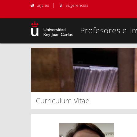
urjc.es
Sugerencias
Profesores e In
Curriculum Vitae