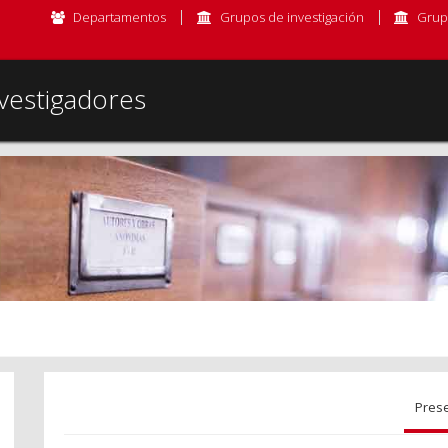
Departamentos
Grupos de investigación
Grup
vestigadores
Pres