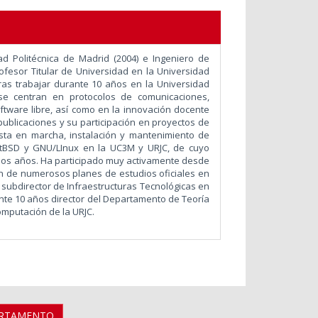
ad Politécnica de Madrid (2004) e Ingeniero de
ofesor Titular de Universidad en la Universidad
ras trabajar durante 10 años en la Universidad
 se centran en protocolos de comunicaciones,
ftware libre, así como en la innovación docente
ublicaciones y su participación en proyectos de
esta en marcha, instalación y mantenimiento de
NetBSD y GNU/LInux en la UC3M y URJC, de cuyo
hos años. Ha participado muy activamente desde
ón de numerosos planes de estudios oficiales en
o subdirector de Infraestructuras Tecnológicas en
ante 10 años director del Departamento de Teoría
omputación de la URJC.
ARTAMENTO