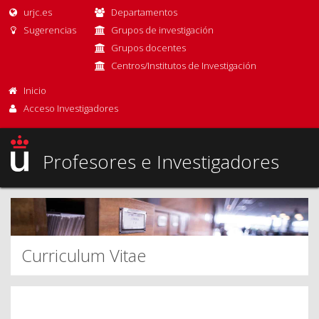
urjc.es
Departamentos
Sugerencias
Grupos de investigación
Grupos docentes
Centros/Institutos de Investigación
Inicio
Acceso Investigadores
Profesores e Investigadores
Curriculum Vitae