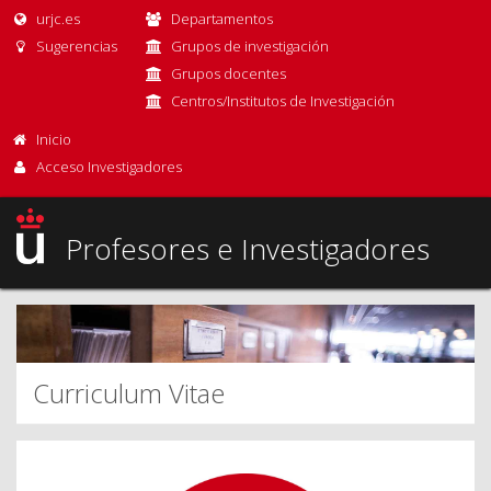
urjc.es
Departamentos
Sugerencias
Grupos de investigación
Grupos docentes
Centros/Institutos de Investigación
Inicio
Acceso Investigadores
Profesores e Investigadores
Curriculum Vitae