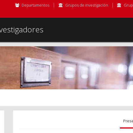
Departamentos
Grupos de investigación
Grup
vestigadores
Pres