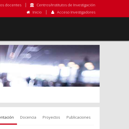
os docentes
Centros/Institutos de Investigación
Inicio
Acceso Investigadores
entación
Docencia
Proyectos
Publicaciones