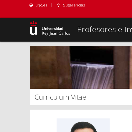
urjc.es
Sugerencias
Profesores e In
Curriculum Vitae