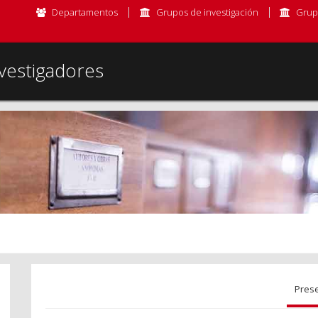
Departamentos
Grupos de investigación
Grup
vestigadores
Pres