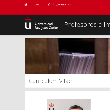
urjc.es
Sugerencias
Profesores e In
Curriculum Vitae