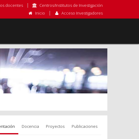
os docentes
Centros/Institutos de Investigación
Inicio
Acceso Investigadores
entación
Docencia
Proyectos
Publicaciones