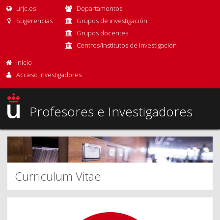
urjc.es
Departamentos
Sugerencias
Grupos de investigación
Grupos docentes
Centros/Institutos de Investigación
Inicio
Acceso Investigadores
Profesores e Investigadores
Curriculum Vitae