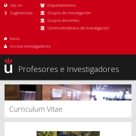
urjc.es
Departamentos
Sugerencias
Grupos de investigación
Grupos docentes
Centros/Institutos de Investigación
Inicio
Acceso Investigadores
Profesores e Investigadores
Curriculum Vitae