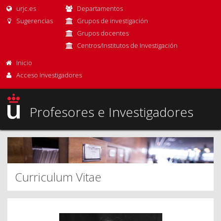
urjc.es
Departamentos
Sugerencias
Grupos de investigación
Grupos docentes
Centros/Institutos de Investigación
Inicio
Acceso Investigadores
Profesores e Investigadores
Curriculum Vitae