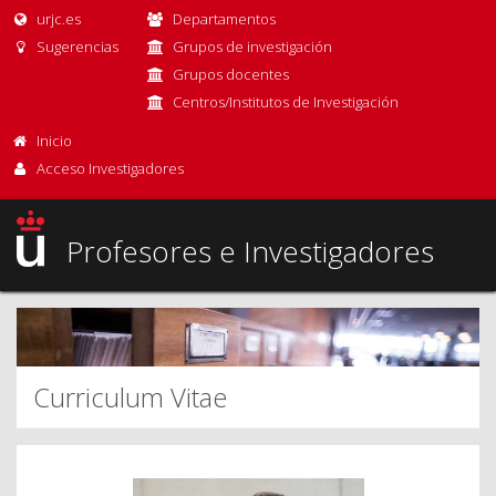
urjc.es
Departamentos
Sugerencias
Grupos de investigación
Grupos docentes
Centros/Institutos de Investigación
Inicio
Acceso Investigadores
Profesores e Investigadores
Curriculum Vitae