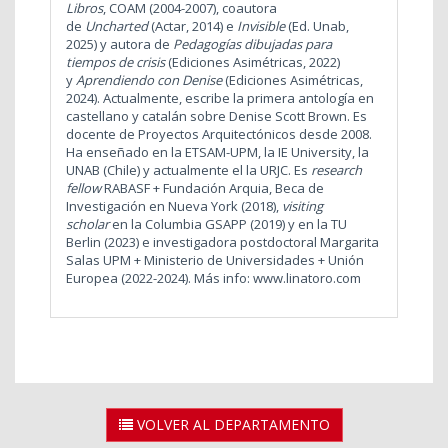
Libros
, COAM (2004-2007), coautora
de
Uncharted
(Actar, 2014) e
Invisible
(Ed. Unab,
2025) y autora de
Pedagogías dibujadas para
tiempos de crisis
(Ediciones Asimétricas, 2022)
y
Aprendiendo con Denise
(Ediciones Asimétricas,
2024). Actualmente, escribe la primera antología en
castellano y catalán sobre Denise Scott Brown. Es
docente de Proyectos Arquitectónicos desde 2008.
Ha enseñado en la ETSAM-UPM, la IE University, la
UNAB (Chile) y actualmente el la URJC. Es
research
fellow
RABASF + Fundación Arquia, Beca de
Investigación en Nueva York (2018),
visiting
scholar
en la Columbia GSAPP (2019) y en la TU
Berlin (2023) e investigadora postdoctoral Margarita
Salas UPM + Ministerio de Universidades + Unión
Europea (2022-2024). Más info: www.linatoro.com
VOLVER AL DEPARTAMENTO