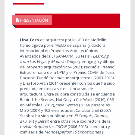
PRESENTACIÓN
Lina Toro
es arquitecta por la UPB de Medellín,
homologada por el MECD de España, y doctora
internacional en Proyectos Arquitectónicos
Avanzados de la ETSAM-UPM. Su tesis «
Learning
from Las Vegas
y
Made in Tokyo
: pedagogía y dibujo
del proyecto arquitectónico» (2021) recibió el Premio
Extraordinario de la UPM y el Premio COAM de Tesis
Doctoral. Fundó Dosmasunoarquitectos (2003-2013)
y LinaToro.Arch (2014-presente), con los que ha sido
premiada en treinta y tres concursos de
arquitectura. Entre su obra construida se encuentra
Behind the Scenes, Not Only a Car Wash (2016), CSS
en Móstoles (2012), casa Syntes (2009), pasarelas
M-30 (2007) y 102 viviendas en Carabanchel (2007).
Su obra ha sido publicada en
El Croquis, Domus,
a+u, a+t
y
Detail
, entre otras. Fue codirectora de la
revista
Arquitectos CSCAE
(2006-2013), coeditora y
comisaria de
Monoespacios: 15 Exposiciones y