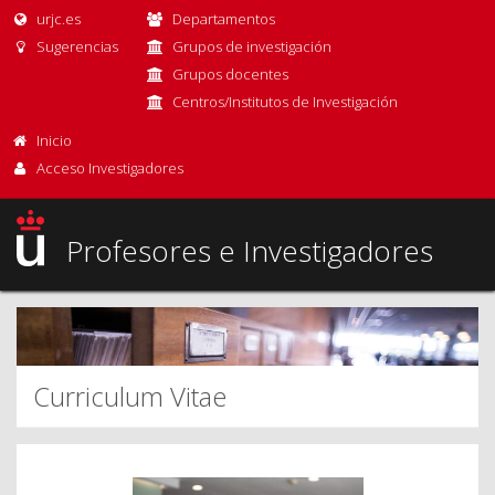
urjc.es
Departamentos
Sugerencias
Grupos de investigación
Grupos docentes
Centros/Institutos de Investigación
Inicio
Acceso Investigadores
Profesores e Investigadores
Curriculum Vitae