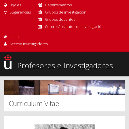
urjc.es
Departamentos
Sugerencias
Grupos de investigación
Grupos docentes
Centros/Institutos de Investigación
Inicio
Acceso Investigadores
Profesores e Investigadores
Curriculum Vitae