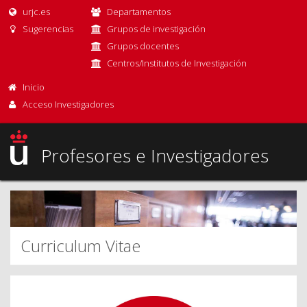
urjc.es
Departamentos
Sugerencias
Grupos de investigación
Grupos docentes
Centros/Institutos de Investigación
Inicio
Acceso Investigadores
Profesores e Investigadores
Curriculum Vitae