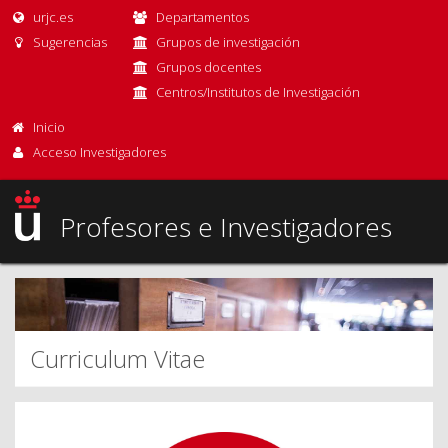
urjc.es
Departamentos
Sugerencias
Grupos de investigación
Grupos docentes
Centros/Institutos de Investigación
Inicio
Acceso Investigadores
Profesores e Investigadores
Curriculum Vitae