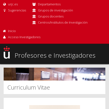
urjc.es
Departamentos
Sugerencias
Grupos de investigación
Grupos docentes
Centros/Institutos de Investigación
Inicio
Acceso Investigadores
Profesores e Investigadores
Curriculum Vitae