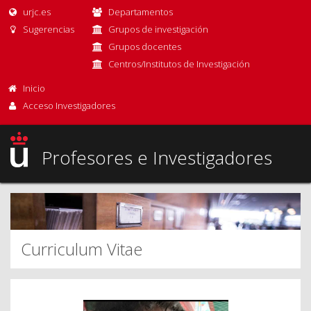
urjc.es
Departamentos
Sugerencias
Grupos de investigación
Grupos docentes
Centros/Institutos de Investigación
Inicio
Acceso Investigadores
Profesores e Investigadores
Curriculum Vitae