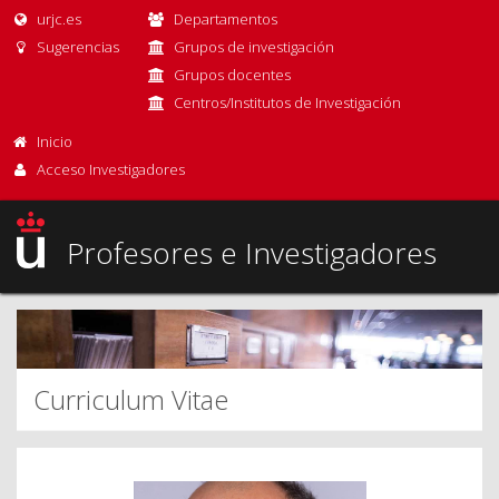
urjc.es
Departamentos
Sugerencias
Grupos de investigación
Grupos docentes
Centros/Institutos de Investigación
Inicio
Acceso Investigadores
Profesores e Investigadores
Curriculum Vitae