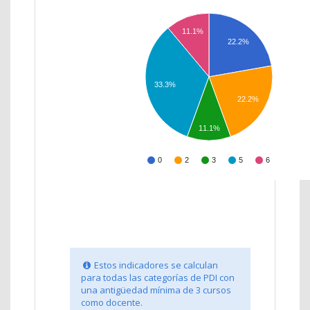
11.1%
22.2%
33.3%
22.2%
11.1%
0
2
3
5
6
Estos indicadores se calculan
para todas las categorías de PDI con
una antigüedad mínima de 3 cursos
como docente.