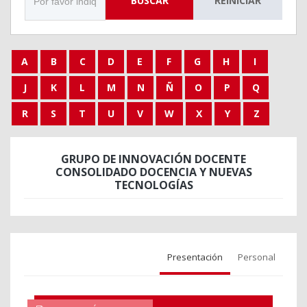
BUSCAR
REINICIAR
A
B
C
D
E
F
G
H
I
J
K
L
M
N
Ñ
O
P
Q
R
S
T
U
V
W
X
Y
Z
GRUPO DE INNOVACIÓN DOCENTE
CONSOLIDADO DOCENCIA Y NUEVAS
TECNOLOGÍAS
Presentación
Personal