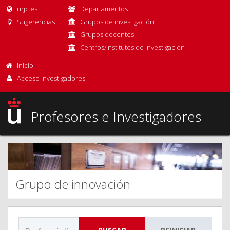
urjc.es
Departamentos
Sugerencias
Grupos de investigación
Grupos docentes
Centros/Institutos de Investigación
Inicio
Acceso Investigadores
Profesores e Investigadores
Grupo de innovación