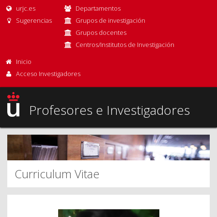
urjc.es
Departamentos
Sugerencias
Grupos de investigación
Grupos docentes
Centros/Institutos de Investigación
Inicio
Acceso Investigadores
Profesores e Investigadores
Curriculum Vitae