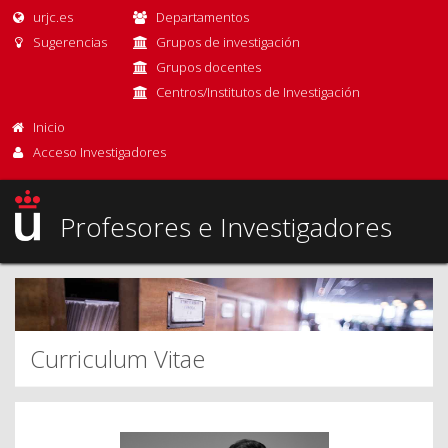
urjc.es
Departamentos
Sugerencias
Grupos de investigación
Grupos docentes
Centros/Institutos de Investigación
Inicio
Acceso Investigadores
Profesores e Investigadores
Curriculum Vitae