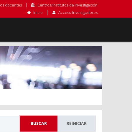
os docentes
Centros/Institutos de Investigación
Inicio
Acceso Investigadores
BUSCAR
REINICIAR