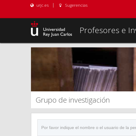
urjc.es
Sugerencias
Profesores e In
Grupo de investigación