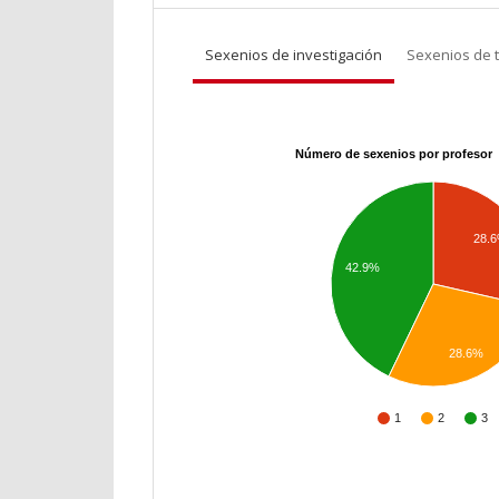
Sexenios de investigación
Sexenios de 
Número de sexenios por profesor
28.
42.9%
28.6%
1
2
3