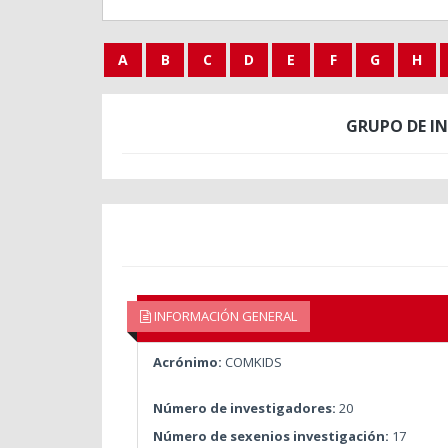
A
B
C
D
E
F
G
H
GRUPO DE I
INFORMACIÓN GENERAL
Acrónimo:
COMKIDS
Número de investigadores:
20
Número de sexenios investigación:
17