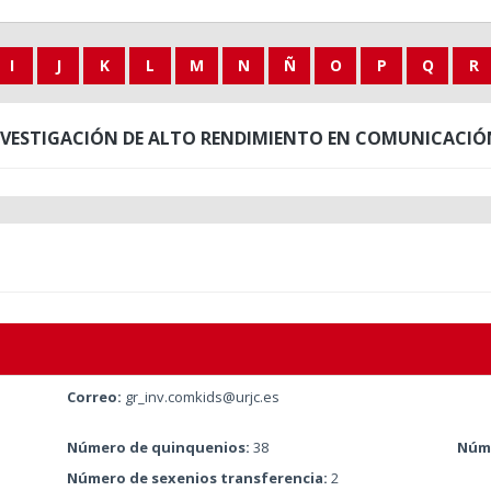
I
J
K
L
M
N
Ñ
O
P
Q
R
NVESTIGACIÓN DE ALTO RENDIMIENTO EN COMUNICACIÓ
Correo:
gr_inv.comkids@urjc.es
Número de quinquenios:
38
Núme
Número de sexenios transferencia:
2