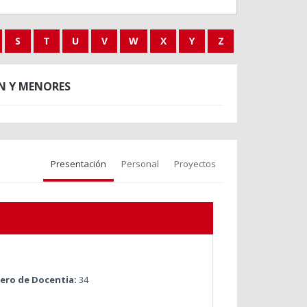
S
T
U
V
W
X
Y
Z
N Y MENORES
Presentación
Personal
Proyectos
ro de Docentia:
34