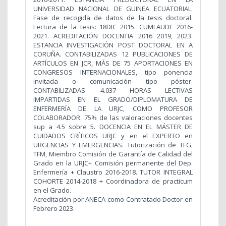
UNIVERSIDAD NACIONAL DE GUINEA ECUATORIAL.
Fase de recogida de datos de la tesis doctoral.
Lectura de la tesis: 18DIC 2015. CUMLAUDE 2016-
2021. ACREDITACIÓN DOCENTIA 2016 2019, 2023.
ESTANCIA INVESTIGACIÓN POST DOCTORAL EN A
CORUÑA. CONTABILIZADAS 12 PUBLICACIONES DE
ARTÍCULOS EN JCR, MÁS DE 75 APORTACIONES EN
CONGRESOS INTERNACIONALES, tipo ponencia
invitada o comunicación tipo póster.
CONTABILIZADAS: 4.037 HORAS LECTIVAS
IMPARTIDAS EN EL GRADO/DIPLOMATURA DE
ENFERMERÍA DE LA URJC, COMO PROFESOR
COLABORADOR. 75% de las valoraciones docentes
sup a 4.5 sobre 5. DOCENCIA EN EL MÁSTER DE
CUIDADOS CRÍTICOS URJC y en el EXPERTO en
URGENCIAS Y EMERGENCIAS. Tutorización de TFG,
TFM, Miembro Comisión de Garantía de Calidad del
Grado en la URJC+ Comisión permanente del Dep.
Enfermería + Claustro 2016-2018. TUTOR INTEGRAL
COHORTE 2014-2018 + Coordinadora de practicum
en el Grado.
Acreditación por ANECA como Contratado Doctor en
Febrero 2023.