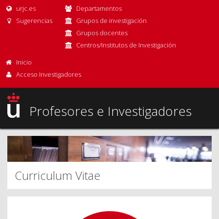
urjc.es
Departamentos
Sugerencias
Grupos de investigación
Grupos docentes
Centros/Institutos de Investigación
Inicio
Acceso Investigadores
Profesores e Investigadores
Curriculum Vitae