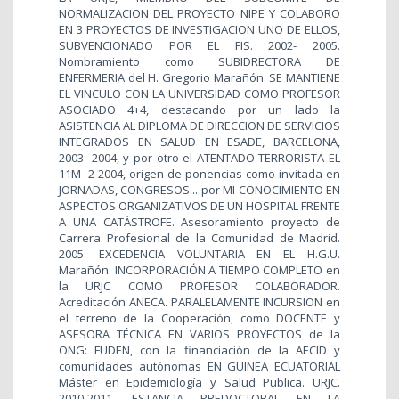
NORMALIZACION DEL PROYECTO NIPE Y COLABORO
EN 3 PROYECTOS DE INVESTIGACION UNO DE ELLOS,
SUBVENCIONADO POR EL FIS. 2002- 2005.
Nombramiento como SUBIDRECTORA DE
ENFERMERIA del H. Gregorio Marañón. SE MANTIENE
EL VINCULO CON LA UNIVERSIDAD COMO PROFESOR
ASOCIADO 4+4, destacando por un lado la
ASISTENCIA AL DIPLOMA DE DIRECCION DE SERVICIOS
INTEGRADOS EN SALUD EN ESADE, BARCELONA,
2003- 2004, y por otro el ATENTADO TERRORISTA EL
11M- 2 2004, origen de ponencias como invitada en
JORNADAS, CONGRESOS... por MI CONOCIMIENTO EN
ASPECTOS ORGANIZATIVOS DE UN HOSPITAL FRENTE
A UNA CATÁSTROFE. Asesoramiento proyecto de
Carrera Profesional de la Comunidad de Madrid.
2005. EXCEDENCIA VOLUNTARIA EN EL H.G.U.
Marañón. INCORPORACIÓN A TIEMPO COMPLETO en
la URJC COMO PROFESOR COLABORADOR.
Acreditación ANECA. PARALELAMENTE INCURSION en
el terreno de la Cooperación, como DOCENTE y
ASESORA TÉCNICA EN VARIOS PROYECTOS de la
ONG: FUDEN, con la financiación de la AECID y
comunidades autónomas EN GUINEA ECUATORIAL
Máster en Epidemiología y Salud Publica. URJC.
2010-2011. ESTANCIA PREDOCTORAL EN LA