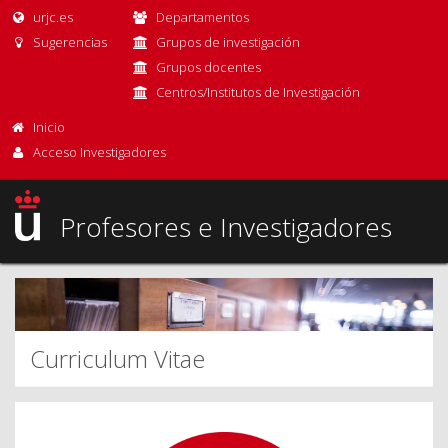
urjc.es
Departamentos
Sugerencias
Grupos de investigación
Grupos docentes
Centros/Institutos de Investigación
Inicio
Acceso Investigadores
Profesores e Investigadores
Curriculum Vitae