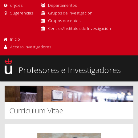
urjc.es
Departamentos
Sugerencias
Grupos de investigación
Grupos docentes
Centros/Institutos de Investigación
Inicio
Acceso Investigadores
Profesores e Investigadores
Curriculum Vitae