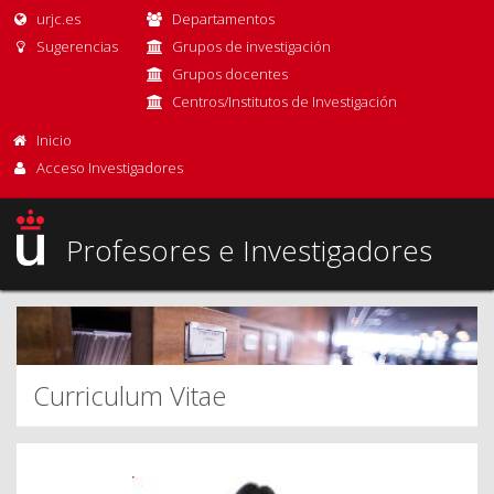
urjc.es
Departamentos
Sugerencias
Grupos de investigación
Grupos docentes
Centros/Institutos de Investigación
Inicio
Acceso Investigadores
Profesores e Investigadores
Curriculum Vitae