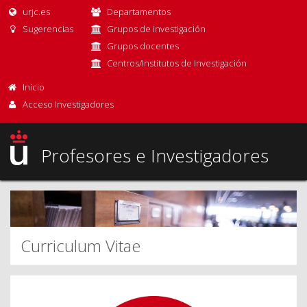
urjc.es
Departamentos
Sugerencias
Grupos de investigación
Grupos docentes
Centros/Institutos de Investigación
Inicio
Acceso Investigadores
Profesores e Investigadores
Curriculum Vitae