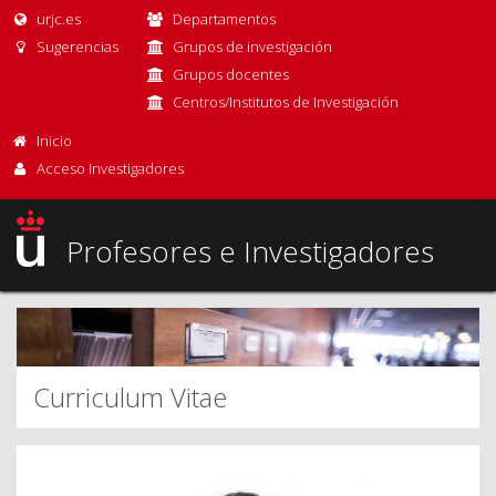
urjc.es
Departamentos
Sugerencias
Grupos de investigación
Grupos docentes
Centros/Institutos de Investigación
Inicio
Acceso Investigadores
Profesores e Investigadores
Curriculum Vitae