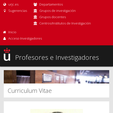
urjc.es
Departamentos
Sugerencias
Grupos de investigación
Grupos docentes
Centros/Institutos de Investigación
Inicio
Acceso Investigadores
Profesores e Investigadores
Curriculum Vitae