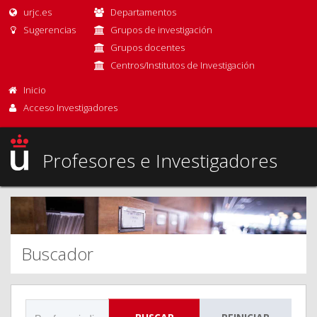
urjc.es
Departamentos
Sugerencias
Grupos de investigación
Grupos docentes
Centros/Institutos de Investigación
Inicio
Acceso Investigadores
Profesores e Investigadores
Buscador