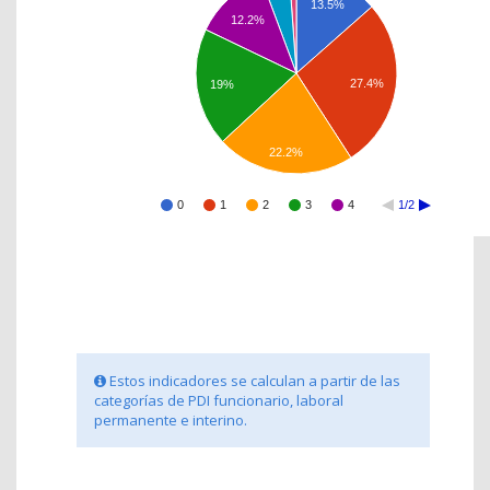
13.5%
12.2%
27.4%
19%
22.2%
0
1
2
3
4
1/2
Estos indicadores se calculan a partir de las
categorías de PDI funcionario, laboral
permanente e interino.