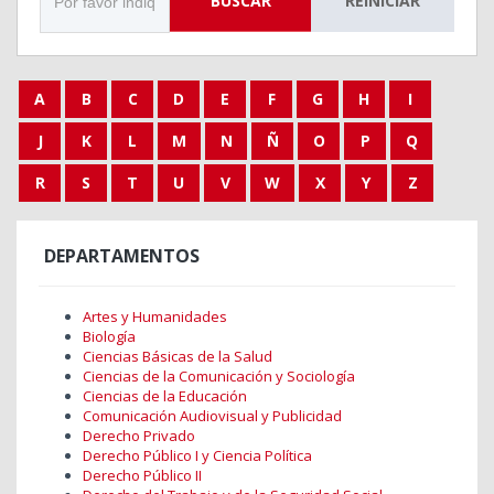
BUSCAR
REINICIAR
A
B
C
D
E
F
G
H
I
J
K
L
M
N
Ñ
O
P
Q
R
S
T
U
V
W
X
Y
Z
DEPARTAMENTOS
Artes y Humanidades
Biología
Ciencias Básicas de la Salud
Ciencias de la Comunicación y Sociología
Ciencias de la Educación
Comunicación Audiovisual y Publicidad
Derecho Privado
Derecho Público I y Ciencia Política
Derecho Público II