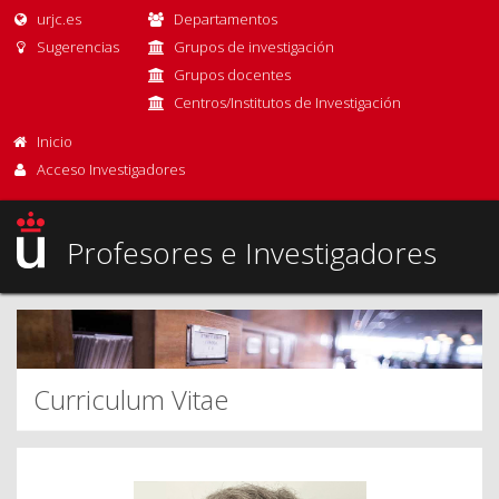
urjc.es
Departamentos
Sugerencias
Grupos de investigación
Grupos docentes
Centros/Institutos de Investigación
Inicio
Acceso Investigadores
Profesores e Investigadores
Curriculum Vitae