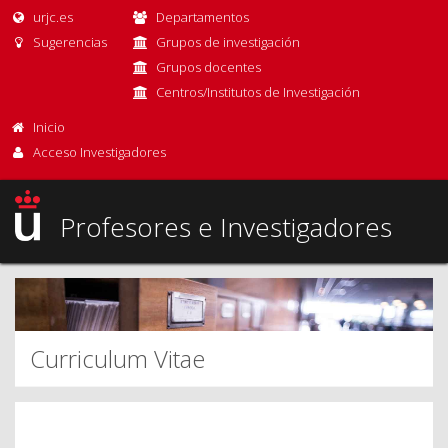
urjc.es
Departamentos
Sugerencias
Grupos de investigación
Grupos docentes
Centros/Institutos de Investigación
Inicio
Acceso Investigadores
Profesores e Investigadores
Curriculum Vitae