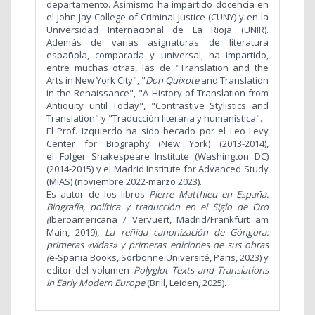
departamento. Asimismo ha impartido docencia en
el John Jay College of Criminal Justice (CUNY) y en la
Universidad Internacional de La Rioja (UNIR).
Además de varias asignaturas de literatura
española, comparada y universal, ha impartido,
entre muchas otras, las de "Translation and the
Arts in New York City",
"
Don Quixote
and Translation
in the Renaissance",
"A History of Translation from
Antiquity until Today", "Contrastive Stylistics and
Translation" y "Traducción literaria y humanística".
El Prof. Izquierdo ha sido becado por el Leo Levy
Center for Biography (New York) (2013-2014),
el Folger Shakespeare Institute (Washington DC)
(2014-2015) y el Madrid Institute for Advanced Study
(MIAS) (noviembre 2022-marzo 2023).
Es autor de los libros
Pierre Matthieu en España.
Biografía, política y traducción en el Siglo de Oro
(
Iberoamericana / Vervuert, Madrid/Frankfurt am
Main, 2019),
La reñida canonización de Góngora:
primeras «vidas» y primeras ediciones de sus obras
(
e-Spania Books, Sorbonne Université, Paris, 2023) y
editor del volumen
Polyglot Texts and Translations
in Early Modern Europe
(Brill, Leiden, 2025).