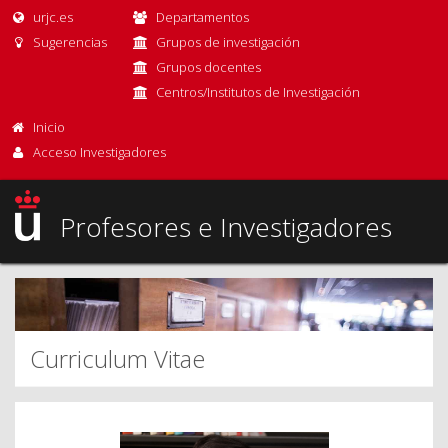
urjc.es
Departamentos
Sugerencias
Grupos de investigación
Grupos docentes
Centros/Institutos de Investigación
Inicio
Acceso Investigadores
Profesores e Investigadores
Curriculum Vitae