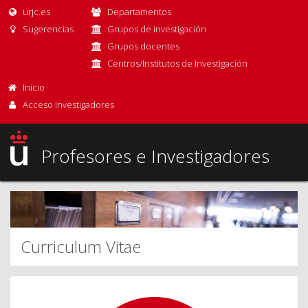
urjc.es
Departamentos
Sugerencias
Grupos de investigación
Grupos docentes
Centros/Institutos de Investigación
Inicio
Acceso Investigadores
Profesores e Investigadores
Curriculum Vitae