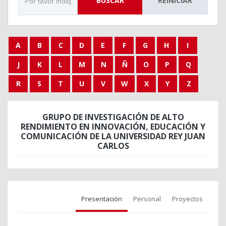
BUSCAR
REINICIAR
A
B
C
D
E
F
G
H
I
J
K
L
M
N
Ñ
O
P
Q
R
S
T
U
V
W
X
Y
Z
GRUPO DE INVESTIGACIÓN DE ALTO
RENDIMIENTO EN INNOVACIÓN, EDUCACIÓN Y
COMUNICACIÓN DE LA UNIVERSIDAD REY JUAN
CARLOS
Presentación
Personal
Proyectos