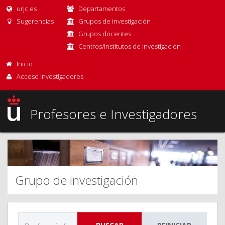
urjc.es
Departamentos
Sugerencias
Grupos de investigación
Grupos docentes
Centros/Institutos de Investigación
Inicio
Acceso Investigadores
Profesores e Investigadores
Grupo de investigación