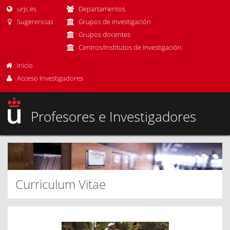
urjc.es
Departamentos
Sugerencias
Grupos de investigación
Grupos docentes
Centros/Institutos de Investigación
Inicio
Acceso Investigadores
Profesores e Investigadores
Curriculum Vitae