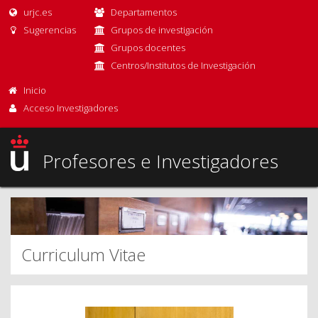
urjc.es
Departamentos
Sugerencias
Grupos de investigación
Grupos docentes
Centros/Institutos de Investigación
Inicio
Acceso Investigadores
Profesores e Investigadores
Curriculum Vitae