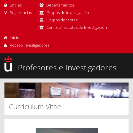
urjc.es
Departamentos
Sugerencias
Grupos de investigación
Grupos docentes
Centros/Institutos de Investigación
Inicio
Acceso Investigadores
Profesores e Investigadores
Curriculum Vitae