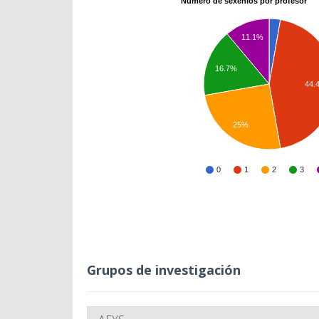
Número de sexenios por profesor
11.1%
16.7%
44.
25%
0
1
2
3
Grupos de investigación