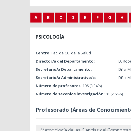
A
B
C
D
E
F
G
H
PSICOLOGÍA
Centro:
Fac. de CC. de la Salud
Director/a del Departamento:
D. Rob
Secretario/a Departamento:
Dña. Ma
Secretario/a Administrativo/a:
Dña. M
Número de profesores:
106 (3.34%)
Número de sexenios investigación:
81 (2.65%)
Profesorado (Áreas de Conocimient
Metodología de las Ciencias del Comporta