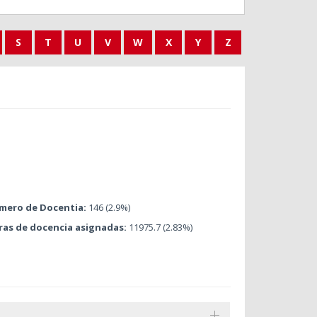
S
T
U
V
W
X
Y
Z
mero de Docentia:
146 (2.9%)
ras de docencia asignadas:
11975.7 (2.83%)