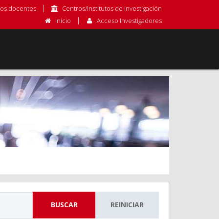
os docentes
Centros/Institutos de Investigación
Inicio
Acceso Investigadores
BUSCAR
REINICIAR