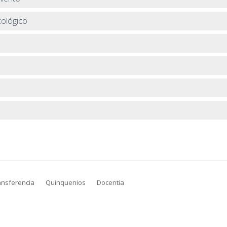
cológico
ansferencia
Quinquenios
Docentia