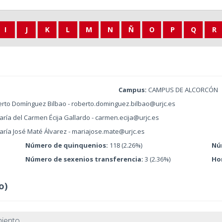
I
J
K
L
M
N
Ñ
O
P
Q
R
Campus:
CAMPUS DE ALCORCÓN
erto Domínguez Bilbao - roberto.dominguez.bilbao@urjc.es
ría del Carmen Écija Gallardo - carmen.ecija@urjc.es
aría José Maté Álvarez - mariajose.mate@urjc.es
Número de quinquenios:
118 (2.26%)
Nú
Número de sexenios transferencia:
3 (2.36%)
Ho
o)
miento