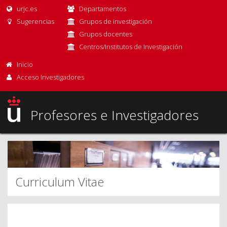
urjc.es
Departamentos
Sugerencias
Grupos de investigación
Grupos docentes
Centros/Institutos de Investigación
Inicio
Acceso Investigadores
Profesores e Investigadores
Curriculum Vitae