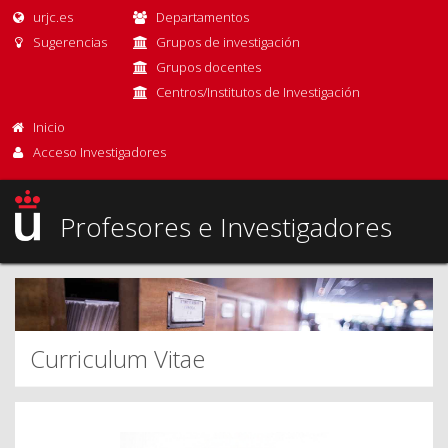
urjc.es
Departamentos
Sugerencias
Grupos de investigación
Grupos docentes
Centros/Institutos de Investigación
Inicio
Acceso Investigadores
Profesores e Investigadores
Curriculum Vitae